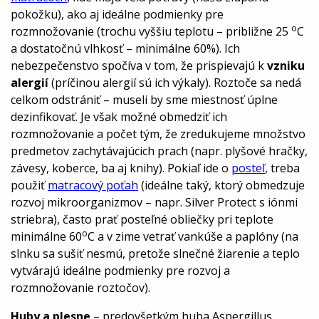
pokožku), ako aj ideálne podmienky pre
o
rozmnožovanie (trochu vyššiu teplotu – približne 25
C
a dostatočnú vlhkosť – minimálne 60%). Ich
nebezpečenstvo spočíva v tom, že prispievajú k
vzniku
alergií
(príčinou alergií sú ich výkaly). Roztoče sa nedá
celkom odstrániť – museli by sme miestnosť úplne
dezinfikovať. Je však možné obmedziť ich
rozmnožovanie a počet tým, že zredukujeme množstvo
predmetov zachytávajúcich prach (napr. plyšové hračky,
závesy, koberce, ba aj knihy). Pokiaľ ide o
posteľ
, treba
použiť
matracový poťah
(ideálne taký, ktorý obmedzuje
rozvoj mikroorganizmov – napr.
Silver Protect
s iónmi
striebra), často prať posteľné obliečky pri teplote
o
minimálne 60
C a v zime vetrať vankúše a paplóny (na
slnku sa sušiť nesmú, pretože slnečné žiarenie a teplo
vytvárajú ideálne podmienky pre rozvoj a
rozmnožovanie roztočov).
Huby a plesne
– predovšetkým huba Aspergillus.