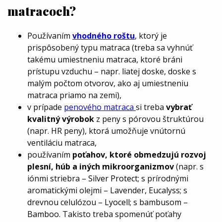
matracoch?
Používaním
vhodného roštu
, ktorý je
prispôsobený typu matraca (treba sa vyhnúť
takému umiestneniu matraca, ktoré bráni
prístupu vzduchu – napr. liatej doske, doske s
malým počtom otvorov, ako aj umiestneniu
matraca priamo na zemi),
v prípade
penového matraca
si treba
vybrať
kvalitný výrobok
z peny s pórovou štruktúrou
(napr. HR peny), ktorá umožňuje vnútornú
ventiláciu matraca,
používaním
poťahov, ktoré obmedzujú rozvoj
plesní, húb a iných mikroorganizmov
(napr. s
iónmi striebra –
Silver Protect
; s prírodnými
aromatickými olejmi – Lavender, Eucalyss; s
drevnou celulózou –
Lyocell
; s bambusom –
Bamboo
. Takisto treba spomenúť poťahy