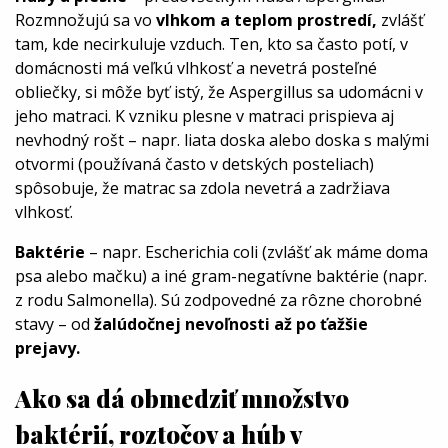
Rozmnožujú sa vo
vlhkom a teplom prostredí,
zvlášť
tam, kde necirkuluje vzduch. Ten, kto sa často potí, v
domácnosti má veľkú vlhkosť a nevetrá posteľné
obliečky, si môže byť istý, že Aspergillus sa udomácni v
jeho matraci. K vzniku plesne v matraci prispieva aj
nevhodný rošt – napr. liata doska alebo doska s malými
otvormi (používaná často v detských posteliach)
spôsobuje, že matrac sa zdola nevetrá a zadržiava
vlhkosť.
Baktérie
– napr. Escherichia coli (zvlášť ak máme doma
psa alebo mačku) a iné gram-negatívne baktérie (napr.
z rodu Salmonella). Sú zodpovedné za rôzne chorobné
stavy – od
žalúdočnej nevoľnosti až po ťažšie
prejavy.
Ako sa dá obmedziť množstvo
baktérií, roztočov a húb v