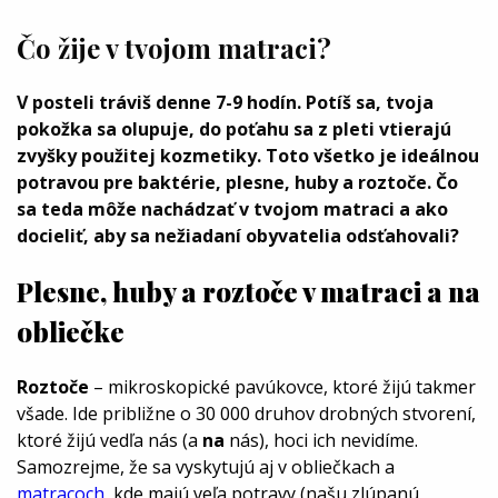
Čo žije v tvojom matraci?
V posteli tráviš denne 7-9 hodín. Potíš sa, tvoja
pokožka sa olupuje, do poťahu sa z pleti vtierajú
zvyšky použitej kozmetiky. Toto všetko je ideálnou
potravou pre baktérie, plesne, huby a roztoče. Čo
sa teda môže nachádzať v tvojom matraci a ako
docieliť, aby sa nežiadaní obyvatelia odsťahovali?
Plesne, huby a roztoče v matraci a na
obliečke
Roztoče
– mikroskopické pavúkovce, ktoré žijú takmer
všade. Ide približne o 30 000 druhov drobných stvorení,
ktoré žijú vedľa nás (a
na
nás), hoci ich nevidíme.
Samozrejme, že sa vyskytujú aj v obliečkach a
matracoch
, kde majú veľa potravy (našu zlúpanú