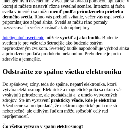
inteligentným osvetlením. Zvyčajne sa ovláda pomocou aplikácie, v
ktorej si môžete nastaviť rôzne svetelné scenáre. Intenzita aj farba
svetla v interiéri sa môžu
meniť podľa prirodzeného priebehu
denného svetla
. Ráno vás prebudí svitanie, večer vás uspí svetlo
pripomínajúce západ slnka. Svetlá sa môžu ráno pomaly
rozsvecovať a večer zhasínať až do úplnej tmy.
Inteligentné osvetlenie
môžete
využiť aj ako budík
. Budenie
svetlom je pre vaše telo šetrnejšie ako budenie ostrým
neprirodzeným zvukom. Svetelný budík napodobňuje východ slnka
a prirodzene potláča produkciu melatonínu. Prebudenie je preto
zdravšie a jemnejšie.
Odstráňte zo spálne všetku elektroniku
Do spánkovej zóny, teda do spálne, nepatrí elektronika, ktorá
vytvára elektrosmog. Elektrické a magnetické polia sa okolo vás
vyskytujú prirodzene, ale pochádzajú aj z umelo vytvorených
zdrojov. Ste im vystavení
prakticky všade, kde je elektrina
.
Všeobecne sa predpokladá, že elektromagnetické polia nie sú
nebezpečné, ale citlivým ľuďom môžu spôsobiť celý rad
nepríjemností.
Čo všetko vytvára v spálni elektrosmog?