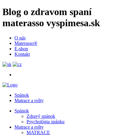
Blog o zdravom spaní
materasso vyspimesa.sk
O nás
Materasso®
E-shop
Kontakt
Spánok
Matrace a rošty
Spánok
Zdravý spánok
Psychológia spánku
Matrace a rošty
MATRACE