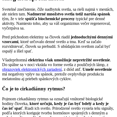
Svetelné znečistenie, čiže nadbytok svetla, sa rieši najmä v mestách,
ale nielen tam.
Nadmerné množstvo svetla totiž narúša spánok
tým, že v tele
spúšťa biochemické procesy
typické pre denné
aktivity. Namiesto toho, aby sa váš organizmus večer regeneroval,
vyčerpáva sa.
Pred príchodom elektriny sa človek riadil
jednoduchými dennými
vzorcami
, ktoré určovalo denné svetlo a tma. Keď sa začalo
rozvidnievať, človek sa prebudil. S ubúdajúcim svetlom začal byť
ospalý a išiel spať.
Všadeprítomná
elektrina však umožňuje nepretržité osvetlenie
.
Do spálne sa v noci vkráda vo forme svetla z pouličných lámp, z
obrazoviek elektronických zariadení
, z diód atď.
Umelé osvetlenie
má negatívny vplyv na spánok, pretože ovplyvňuje produkciu
melatonínu aj priebeh spánkových cyklov.
Čo je to cirkadiánny rytmus?
Pojmom cirkadiánny rytmus sa označujú vnútorné biologické
hodiny človeka,
ktoré určujú, kedy je čas byť bdelý a kedy je
čas ísť spať
. Riadi ich svetlo. Prirodzené svetlo vysiela telu signály,
podľa ktorých koriguje tvorbu hormónov spojených s denným a