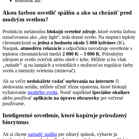
notebook atď.
Akou farbou osvetliť spálňu a ako sa chrániť pred
modrým svetlom?
Produkciu melatonínu
blokujú svetelné zdroje
, ktoré svietia farbou
označovanou ako „day light“, teda denné svetlo. Na stupnici teploty
chromatickosti sa
jedná o hodnotu okolo 5 000 kelvinov
(K).
Naopak,
atmosféru relaxácie
a odpočinku navodzuje osvetlenie s
teplotou chromatickosti medzi
2 000 K – 3 000 K
. Prírodným
zdrojom je svetlo sviečok alebo oheň v krbe. Môžete si ho však
„naladiť“
aj na lampách a svietidlách s možnosťou regulácie farby
svetla a intenzity svietenia (stmievač).
Ak sa večer
nedokážete vzdať surfovania na internete
či
sledovania seriálu, môžete učiniť rôzne opatrenia, ktoré blokujú
vyžarovanie
modrého svetla
. Nosiť napríklad
špeciálne okuliare
alebo používať
aplikáciu na úpravu obrazovky
pre večerné
používanie.
Inteligentné osvetlenie, ktoré kopíruje prirodzený
biorytmus
Ak si chcete
zariadiť spálňu
pre zdravý spánok, vybavte ju