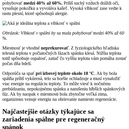
pohybovať
medzi 40% až 60%.
Príliš suchý vzduch dráždi oči,
vysušuje pokožku a vyvoláva kašeľ. Vysoká vlhkosť zase vedie k
rastu plesní, ktoré spôsobujú alergie.
Obrázok: Vlhkosť v spálni by sa mala pohybovať medzi 40% až 60
%.
Miestnosť je vhodné
neprekurovať
. Z fyziologického hľadiska
telesná teplota v počiatočných fázach spánku klesá. Nižšia teplota
totiž spôsobuje ospalosť, zatiaľ čo vyššia teplota vám pomáha zostať
počas dňa bdelí.
Odporúča sa spať
pri izbovej teplote okolo 18 °C
. Ak by bola
spálňa príliš vykúrená, telo sa horšie ochladzuje a musí vynaložiť
viac energie na reguláciu teploty. To môže viesť k nočnému
prebúdzaniu, nepokojnému spánku a narušeniu hlbších spánkových
fáz. Ak by naopak v miestnosti bola zbytočne veľká zima,
organizmus venuje energiu na ohrievanie namiesto regenerácie.
Najčastejšie otázky týkajúce sa
zariadenia spálne pre regeneračný
spánok