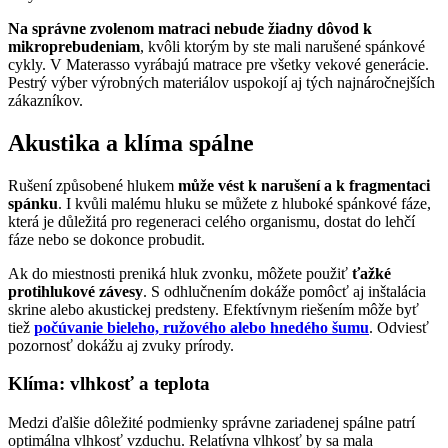
Na správne zvolenom matraci nebude žiadny dôvod k
mikroprebudeniam
, kvôli ktorým by ste mali narušené spánkové
cykly. V Materasso vyrábajú matrace pre všetky vekové generácie.
Pestrý výber výrobných materiálov uspokojí aj tých najnáročnejších
zákazníkov.
Akustika a klíma spálne
Rušení způsobené hlukem
může vést k narušení a k fragmentaci
spánku
. I kvůli malému hluku se můžete z hluboké spánkové fáze,
která je důležitá pro regeneraci celého organismu, dostat do lehčí
fáze nebo se dokonce probudit.
Ak do miestnosti preniká hluk zvonku, môžete použiť
ťažké
protihlukové závesy
. S odhlučnením dokáže pomôcť aj inštalácia
skrine alebo akustickej predsteny. Efektívnym riešením môže byť
tiež
počúvanie bieleho, ružového alebo hnedého šumu
. Odviesť
pozornosť dokážu aj zvuky prírody.
Klíma: vlhkosť a teplota
Medzi ďalšie dôležité podmienky správne zariadenej spálne patrí
optimálna vlhkosť vzduchu. Relatívna vlhkosť by sa mala