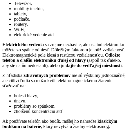
Televízor,
mobilný telefón,
tablety,
počítače,
routery,
Wi-Fi,
elektrické vedenie atď.
Elektrického vedenia
sa zrejme nezbavíte, ale ostatnú elektroniku
môžete zo spálne odniesť. Dôležitým faktorom je totiž vzdialenosť.
Elektromagnetické pole klesá s rastúcou vzdialenosťou.
Odložte
telefón a ďalšiu elektroniku ďalej od hlavy
(aspoň tak ďaleko,
aby ste na ňu nedosiahli), alebo ju
dajte do vedľajšej miestnosti
.
Z hľadiska
zdravotných problémov
nie sú výskumy jednoznačné,
ale citliví ľudia sa môžu kvôli elektromagnetickému žiareniu
sťažovať na:
bolesti hlavy,
únavu,
problémy so spánkom,
zhoršenú koncentráciu atď.
Ak používate telefón ako budík, radšej ho nahraďte
klasickým
budíkom na batérie
, ktorý nevytvára žiadny elektrosmog.