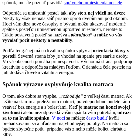
spánok, musíte poznať pravidlá
správneho umiestnenia postele
.
Odporúča sa umiestniť posteľ tak,
aby ste z nej videli na dvere.
Nikdy by však nemala stáť priamo oproti dverám ani pod oknom.
Hoci vám dizajnové časopisy o bývaní môžu ukazovať moderné
spálne s posteľou umiestnenou uprostred miestnosti, nerobte to.
Takto postavená posteľ sa nazýva
„plávajúca“
a môže vo vás
vyvolať pocit neistoty a nestability
.
Podľa feng-šuej má na kvalitu spánku vplyv aj
orientácia hlavy v
posteli
. Severná strana izby je vhodná na spanie pre staršie osoby.
Vo všeobecnosti pomáha pri nespavosti. Východná strana podporuje
kreativitu a odporúča sa mladým ľuďom. Orientácia čela postele na
juh dodáva človeku vitalitu a energiu.
Spánok výrazne ovplyvňuje kvalita matraca
O tom, ako dobre sa vyspíte,
„rozhoduje“
z veľkej časti matrac. Ak
ležíte na starom a preležanom matraci, pravdepodobne budete ráno
vstávať bez energie a s bolesťami. Keď je
matrac na konci svojej
životnosti
alebo nezodpovedá vašim spánkovým potrebám,
odrazí
sa to na kvalite spánku
.
V noci
sa môžete
často budiť
kvôli
prehadzovaniu sa a hľadaniu najvhodnejšej polohy. Na matraci sa
budete zbytočne potiť, prípadne vás z neho môže bolieť chrbát a
kĺby.