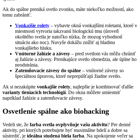
Ak do spálne preniká svetlo zvonku, máte niekoľko možností, ako
tomu zabrániť.
Vonkajšie rolety
– vybavte okná vonkajšími roletami, ktoré v
miestnosti vytvoria takzvanú biologickú tmu (úroveň
okolitého svetla je natoľko nízka, že mozog vyhodnotí
situáciu ako noc). Navyše dokážu znížiť aj hladinu
vonkajšieho hluku.
Vnútorné žalúzie a závesy
– pred svetlom vás môžu chrániť
aj žalúzie a závesy. Prenikajúce svetlo obmedzia, ale úplne ho
neodstránia.
Zatemňovacie závesy do spálne
– vnútorné závesy so
špeciálnou úpravou, ktoré neprepúšťajú žiadne svetlo.
Ak si nezakúpite
vonkajšie rolety
, najlepšie je kombinovať ďalšie
varianty tieniacich technológií
. Do okna môžete umiestniť
napríklad žalúzie a zatemňovacie závesy.
Osvetlenie spálne ako biohacking
Vedeli ste, že
farba svetla ovplyvňuje vašu aktivitu
? Pre denné
aktivity, pri ktorých potrebujete byť maximálne bdelí a dobre sa
sústrediť, je
ideálna studená biela farba
. Na upokojenie večer sa