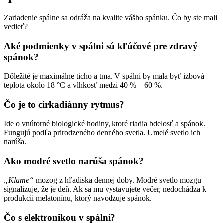
Zariadenie spálne sa odráža na kvalite vášho spánku. Čo by ste mali
vedieť?
Aké podmienky v spálni sú kľúčové pre zdravý
spánok?
Dôležité je maximálne ticho a tma. V spálni by mala byť izbová
teplota okolo 18 °C a vlhkosť medzi 40 % – 60 %.
Čo je to cirkadiánny rytmus?
Ide o vnútorné biologické hodiny, ktoré riadia bdelosť a spánok.
Fungujú podľa prirodzeného denného svetla. Umelé svetlo ich
narúša.
Ako modré svetlo narúša spánok?
„Klame“
mozog z hľadiska dennej doby. Modré svetlo mozgu
signalizuje, že je deň. Ak sa mu vystavujete večer, nedochádza k
produkcii melatonínu, ktorý navodzuje spánok.
Čo s elektronikou v spálni?