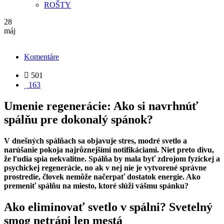
ROŠTY
28
máj
Komentáre

501

163
Umenie regenerácie: Ako si navrhnúť
spálňu pre dokonalý spánok?
V dnešných spálňach sa objavuje stres, modré svetlo a
narúšanie pokoja najrôznejšími notifikáciami. Niet preto divu,
že ľudia spia nekvalitne. Spálňa by mala byť zdrojom fyzickej a
psychickej regenerácie, no ak v nej nie je vytvorené správne
prostredie, človek nemôže načerpať dostatok energie. Ako
premeniť spálňu na miesto, ktoré slúži vášmu spánku?
Ako eliminovať svetlo v spálni? Svetelný
smog netrápi len mestá