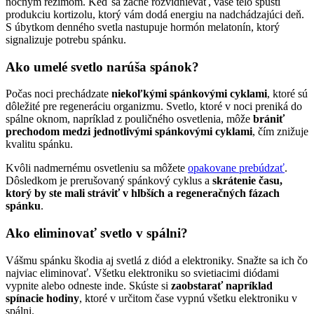
nočným režimom. Keď sa začne rozvidnievať, vaše telo spustí
produkciu kortizolu, ktorý vám dodá energiu na nadchádzajúci deň.
S úbytkom denného svetla nastupuje hormón melatonín, ktorý
signalizuje potrebu spánku.
Ako umelé svetlo narúša spánok?
Počas noci prechádzate
niekoľkými spánkovými cyklami
, ktoré sú
dôležité pre regeneráciu organizmu. Svetlo, ktoré v noci preniká do
spálne oknom, napríklad z pouličného osvetlenia, môže
brániť
prechodom medzi jednotlivými spánkovými cyklami
, čím znižuje
kvalitu spánku.
Kvôli nadmernému osvetleniu sa môžete
opakovane prebúdzať
.
Dôsledkom je prerušovaný spánkový cyklus a
skrátenie času,
ktorý by ste mali stráviť v hlbších a regeneračných fázach
spánku
.
Ako eliminovať svetlo v spálni?
Vášmu spánku škodia aj svetlá z diód a elektroniky. Snažte sa ich čo
najviac eliminovať. Všetku elektroniku so svietiacimi diódami
vypnite alebo odneste inde. Skúste si
zaobstarať napríklad
spínacie hodiny
, ktoré v určitom čase vypnú všetku elektroniku v
spálni.