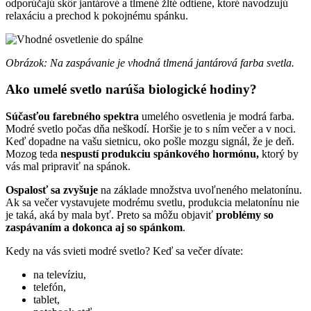
odporúčajú skôr jantárové a tlmené žlté odtiene, ktoré navodzujú
relaxáciu a prechod k pokojnému spánku.
Obrázok: Na zaspávanie je vhodná tlmená jantárová farba svetla.
Ako umelé svetlo narúša biologické hodiny?
Súčasťou farebného spektra
umelého osvetlenia je modrá farba.
Modré svetlo počas dňa neškodí. Horšie je to s ním večer a v noci.
Keď dopadne na vašu sietnicu, oko pošle mozgu signál, že je deň.
Mozog teda
nespustí produkciu spánkového hormónu,
ktorý by
vás mal pripraviť na spánok.
Ospalosť sa zvyšuje
na základe množstva uvoľneného melatonínu.
Ak sa večer vystavujete modrému svetlu, produkcia melatonínu nie
je taká, aká by mala byť. Preto sa môžu objaviť
problémy so
zaspávaním a dokonca aj so spánkom
.
Kedy na vás svieti modré svetlo? Keď sa večer dívate:
na televíziu,
telefón,
tablet,