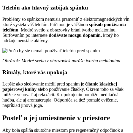
Telefón ako hlavný zabijak spánku
Problémy so spánkom nemusia prameniť z elektromagnetických vĺn,
ktoré vysiela váš telefón. Príčinou je väčšinou
spôsob používania
telefónu
. Modré svetlo z obrazovky bráni tvorbe melatonínu.
Surfovaním po internete
dodávate mozgu dopamín,
ktorý ho
udržuje neustále aktívny.
Obrázok: Modré svetlo z obrazoviek narúša tvorbu melatonínu.
Rituály, ktoré vás upokoja
Lepšie ako sledovanie médií pred spaním je
čítanie klasickej
papierovej knihy
alebo používanie čítačky. Okrem toho sa však
môžete venovať aj relaxácii. K upokojeniu pomôže meditačná
hudba, ale aj aromaterapia. Odporúča sa tiež pomalé cvičenie,
napríklad jinová joga.
Posteľ a jej umiestnenie v priestore
Aby bola spálňa skutočne miestom pre regeneračný odpočinok a