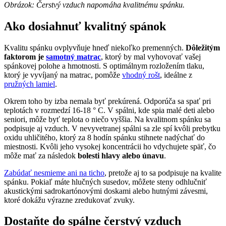
Obrázok: Čerstvý vzduch napomáha kvalitnému spánku.
Ako dosiahnuť kvalitný spánok
Kvalitu spánku ovplyvňuje hneď niekoľko premenných.
Dôležitým
faktorom je
samotný matrac
, ktorý by mal vyhovovať vašej
spánkovej polohe a hmotnosti. S optimálnym rozložením tlaku,
ktorý je vyvíjaný na matrac, pomôže
vhodný rošt
, ideálne z
pružných lamiel
.
Okrem toho by izba nemala byť prekúrená. Odporúča sa spať pri
teplotách v rozmedzí 16-18 ° C. V spálni, kde spia malé deti alebo
seniori, môže byť teplota o niečo vyššia. Na kvalitnom spánku sa
podpisuje aj vzduch. V nevyvetranej spálni sa zle spí kvôli prebytku
oxidu uhličitého, ktorý za 8 hodín spánku stihnete nadýchať do
miestnosti. Kvôli jeho vysokej koncentrácii ho vdychujete späť, čo
môže mať za následok
bolesti hlavy alebo únavu
.
Zabúdať nesmieme ani na ticho
, pretože aj to sa podpisuje na kvalite
spánku. Pokiaľ máte hlučných susedov, môžete steny odhlučniť
akustickými sadrokartónovými doskami alebo hutnými závesmi,
ktoré dokážu výrazne zredukovať zvuky.
Dostaňte do spálne čerstvý vzduch