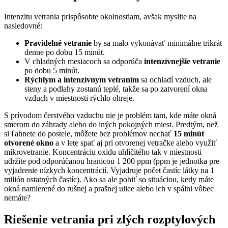
Intenzitu vetrania prispôsobte okolnostiam, avšak myslite na
nasledovné:
Pravidelné vetranie
by sa malo vykonávať minimálne trikrát
denne po dobu 15 minút.
V chladných mesiacoch sa odporúča
intenzívnejšie vetranie
po dobu 5 minút.
Rýchlym a intenzívnym vetraním
sa ochladí vzduch, ale
steny a podlahy zostanú teplé, takže sa po zatvorení okna
vzduch v miestnosti rýchlo ohreje.
S prívodom čerstvého vzduchu nie je problém tam, kde máte okná
smerom do záhrady alebo do iných pokojných miest. Predtým, než
si ľahnete do postele, môžete bez problémov nechať
15 minút
otvorené okno
a v lete spať aj pri otvorenej vetračke alebo využiť
mikrovetranie. Koncentráciu oxidu uhličitého tak v miestnosti
udržíte pod odporúčanou hranicou 1 200 ppm (ppm je jednotka pre
vyjadrenie nízkych koncentrácií. Vyjadruje počet častíc látky na 1
milión ostatných častíc). Ako sa ale pobiť so situáciou, kedy máte
okná namierené do rušnej a prašnej ulice alebo ich v spálni vôbec
nemáte?
Riešenie vetrania pri zlých rozptylových