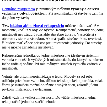
Centrálna rekuperácia
je praktickým riešením
výmeny a ohrevu
vzduchu v celých objektoch
. Pri rekonštrukcii či stavbe ju zahrňte
do plánu výstavby.
Tzv.
lokálnu
alebo izbovú rekuperáciu
môžete inštalovať až v
momente, keď už v objekte bývate. Rekuperačné jednotky do jednej
miestnosti nevyžadujú rozsiahle stavebné úpravy. Vystačíte si s
otvorom v stene a zásuvkou. Ak má spálňa strešné okno, overte si,
či budete mať vôbec priestor pre umiestnenie jednotky. Do strechy
nie je možné zariadenie inštalovať.
Rekuperačná jednotka do jednej miestnosti je ideálnym riešením
vetrania v menších vyťažených miestnostiach, do ktorých sa okrem
iného radia aj spálne. Pri minimálnych stratách vymieňa vzduch v
miestnosti.
Vetráte, ale pritom neprichádzate o teplo. Modely sa od seba
odlišujú prietokom vzduchu, dĺžkou teleskopického potrubia, vďaka
čomu je inštalácia možná do rôzne hrubých stien, zakončujúcim
prvkom, inštaláciou a ovládaním.
Záleží vždy na veľkosti miestnosti. Do väčšej miestnosti jedna
rekuperačná jednotka stačiť nebude.