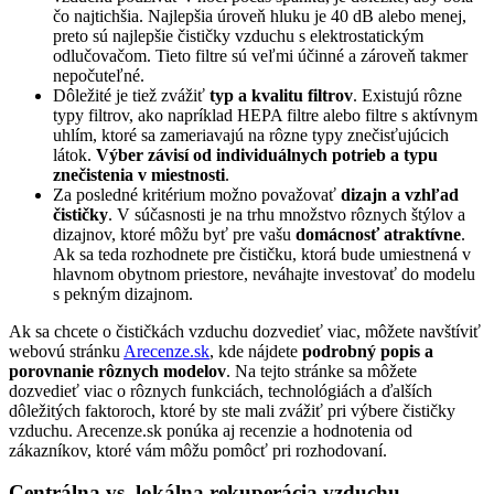
čo najtichšia. Najlepšia úroveň hluku je 40 dB alebo menej,
preto sú najlepšie čističky vzduchu s elektrostatickým
odlučovačom. Tieto filtre sú veľmi účinné a zároveň takmer
nepočuteľné.
Dôležité je tiež zvážiť
typ a kvalitu filtrov
. Existujú rôzne
typy filtrov, ako napríklad HEPA filtre alebo filtre s aktívnym
uhlím, ktoré sa zameriavajú na rôzne typy znečisťujúcich
látok.
Výber závisí od individuálnych potrieb a typu
znečistenia v miestnosti
.
Za posledné kritérium možno považovať
dizajn a vzhľad
čističky
. V súčasnosti je na trhu množstvo rôznych štýlov a
dizajnov, ktoré môžu byť pre vašu
domácnosť atraktívne
.
Ak sa teda rozhodnete pre čističku, ktorá bude umiestnená v
hlavnom obytnom priestore, neváhajte investovať do modelu
s pekným dizajnom.
Ak sa chcete o čističkách vzduchu dozvedieť viac, môžete navštíviť
webovú stránku
Arecenze.sk
, kde nájdete
podrobný popis a
porovnanie rôznych modelov
. Na tejto stránke sa môžete
dozvedieť viac o rôznych funkciách, technológiách a ďalších
dôležitých faktoroch, ktoré by ste mali zvážiť pri výbere čističky
vzduchu. Arecenze.sk ponúka aj recenzie a hodnotenia od
zákazníkov, ktoré vám môžu pomôcť pri rozhodovaní.
Centrálna vs. lokálna rekuperácia vzduchu