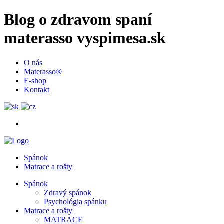
Blog o zdravom spaní
materasso vyspimesa.sk
O nás
Materasso®
E-shop
Kontakt
Spánok
Matrace a rošty
Spánok
Zdravý spánok
Psychológia spánku
Matrace a rošty
MATRACE