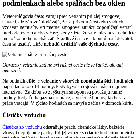
podmienkach alebo spálňach bez okien
Meteorológovia často varujú pred vetraním pri zlej smogovej
situácii, ale zároveň dodávajú, že sa prívodu čerstvého vzduchu
vzdávať nemusíte. Pri miernej smogovej situácii odporúčajú vetrať
pred odchodom alebo v čase, kedy viete, že sa v miestnosti nebudete
niekoľko hodín nachádzať. Škodlivé častice tak budú mať dostatok
času sa usadiť, takže
nebudú dráždiť vaše dýchacie cesty
.
Obrázok: Vetranie spálne pri rušnej ceste nie je ľahké, ale ani
nemožné.
Najoptimálnejšie je
vetranie v skorých popoludňajších hodinách
,
napríklad okolo 13 hodiny, kedy býva smogová situácia najmenej
intenzívna. Za dobu so zvýšeným smogom sa považujú ranné
hodiny, kedy ľudia jazdia do práce, a večerné hodiny, kedy sa z
práce vracajú. V týchto hodinách sa navyše začína v domoch kúriť.
Čističky vzduchu
Čistička zo vzduchu
odstraňuje prach, chemické látky, baktérie,
vírusy i nepríjemné pachy. Pri jej výbere sa riaďte hodnotou prietoku