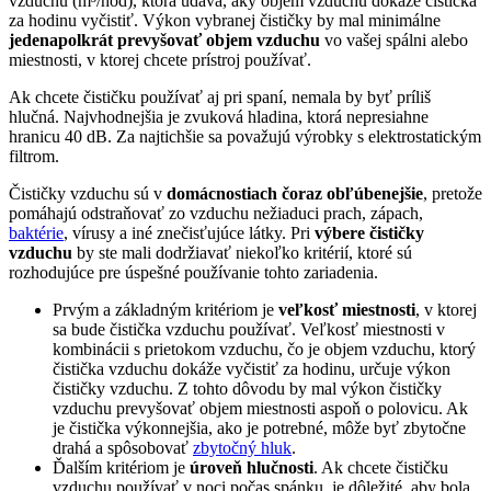
vzduchu (m³/hod), ktorá udáva, aký objem vzduchu dokáže čistička
za hodinu vyčistiť. Výkon vybranej čističky by mal minimálne
jedenapolkrát prevyšovať objem vzduchu
vo vašej spálni alebo
miestnosti, v ktorej chcete prístroj používať.
Ak chcete čističku používať aj pri spaní, nemala by byť príliš
hlučná. Najvhodnejšia je zvuková hladina, ktorá nepresiahne
hranicu 40 dB. Za najtichšie sa považujú výrobky s elektrostatickým
filtrom.
Čističky vzduchu sú v
domácnostiach čoraz obľúbenejšie
, pretože
pomáhajú odstraňovať zo vzduchu nežiaduci prach, zápach,
baktérie
, vírusy a iné znečisťujúce látky. Pri
výbere čističky
vzduchu
by ste mali dodržiavať niekoľko kritérií, ktoré sú
rozhodujúce pre úspešné používanie tohto zariadenia.
Prvým a základným kritériom je
veľkosť miestnosti
, v ktorej
sa bude čistička vzduchu používať. Veľkosť miestnosti v
kombinácii s prietokom vzduchu, čo je objem vzduchu, ktorý
čistička vzduchu dokáže vyčistiť za hodinu, určuje výkon
čističky vzduchu. Z tohto dôvodu by mal výkon čističky
vzduchu prevyšovať objem miestnosti aspoň o polovicu. Ak
je čistička výkonnejšia, ako je potrebné, môže byť zbytočne
drahá a spôsobovať
zbytočný hluk
.
Ďalším kritériom je
úroveň hlučnosti
. Ak chcete čističku
vzduchu používať v noci počas spánku, je dôležité, aby bola