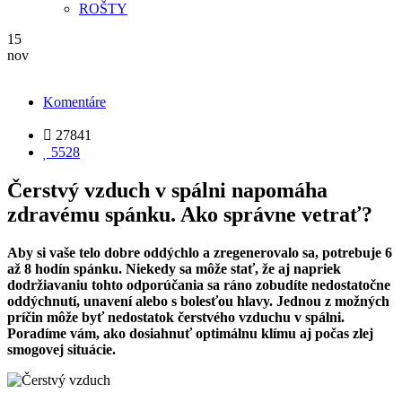
ROŠTY
15
nov
Komentáre

27841

5528
Čerstvý vzduch v spálni napomáha
zdravému spánku. Ako správne vetrať?
Aby si vaše telo dobre oddýchlo a zregenerovalo sa, potrebuje 6
až 8 hodín spánku. Niekedy sa môže stať, že aj napriek
dodržiavaniu tohto odporúčania sa ráno zobudíte nedostatočne
oddýchnutí, unavení alebo s bolesťou hlavy. Jednou z možných
príčin môže byť nedostatok čerstvého vzduchu v spálni.
Poradíme vám, ako dosiahnuť optimálnu klímu aj počas zlej
smogovej situácie.