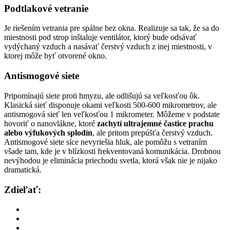
Podtlakové vetranie
Je riešením vetrania pre spálne bez okna. Realizuje sa tak, že sa do
miestnosti pod strop inštaluje ventilátor, ktorý bude odsávať
vydýchaný vzduch a nasávať čerstvý vzduch z inej miestnosti, v
ktorej môže byť otvorené okno.
Antismogové siete
Pripomínajú siete proti hmyzu, ale odlišujú sa veľkosťou ôk.
Klasická sieť disponuje okami veľkosti 500-600 mikrometrov, ale
antismogová sieť len veľkosťou 1 mikrometer. Môžeme v podstate
hovoriť o nanovlákne, ktoré
zachytí ultrajemné častice prachu
alebo výfukových splodín
, ale pritom prepúšťa čerstvý vzduch.
Antismogové siete síce nevyriešia hluk, ale pomôžu s vetraním
všade tam, kde je v blízkosti frekventovaná komunikácia. Drobnou
nevýhodou je eliminácia priechodu svetla, ktorá však nie je nijako
dramatická.
Zdieľať: