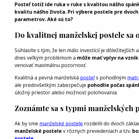
Posteľ totiž ide ruka v ruke s kvalitou nášho spán
kvalitu nášho života. Pri výbere postele pre dvoc
parametrov. Aké sú to?
Do kvalitnej manželskej postele sa 
Súhlasíte s tým, že len málo investícií je dôležitejší
dnes veľkým problémom a
môže mať vplyv na vzni
venovať maximálnu pozornosť.
Kvalitná a pevná manželská
posteľ
s pohodlným
matr
ale predovšetkým zabezpečuje
pohodlie počas spán
úložný priestor alebo možnosť polohovania.
Zoznámte sa s typmi manželských p
Ak by sme
manželské postele
rozdelili do dvoch zákla
manželské postele
v rôznych prevedeniach a tzv.
bo
postele
.