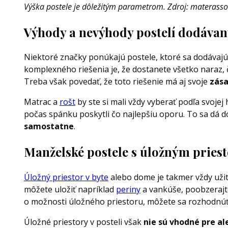
Výška postele je dôležitým parametrom. Zdroj: materass
Výhody a nevýhody postelí dodáva
Niektoré značky ponúkajú postele, ktoré sa dodávaj
komplexného riešenia je, že dostanete všetko naraz, č
Treba však povedať, že toto riešenie má aj svoje
zás
Matrac a
rošt
by ste si mali vždy vyberať podľa svoje
počas spánku poskytli čo najlepšiu oporu. To sa dá do
samostatne
.
Manželské postele s úložným pries
Úložný priestor v byte
alebo dome je takmer vždy užit
môžete uložiť napríklad
periny
a vankúše, poobzerajte
o možnosti úložného priestoru, môžete sa rozhodnú
Úložné priestory v posteli však
nie sú vhodné pre al