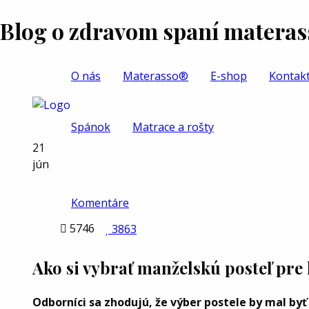
Blog o zdravom spaní materas
O nás
Materasso®
E-shop
Kontak
Spánok
Matrace a rošty
21
jún
Komentáre

5746

3863
Ako si vybrať manželskú posteľ pre
Odborníci sa zhodujú, že výber postele by mal byť