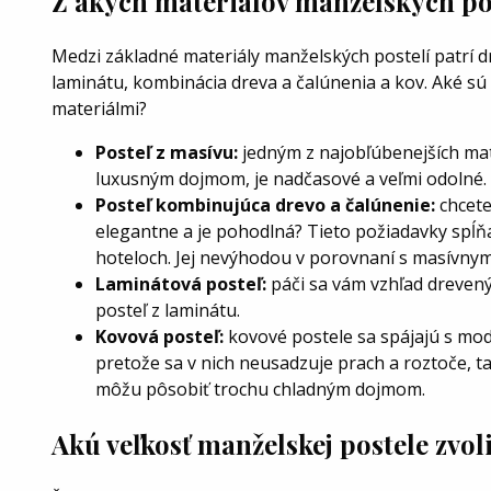
Z akých materiálov manželských pos
Medzi základné materiály manželských postelí patrí d
laminátu, kombinácia dreva a čalúnenia a kov. Aké sú
materiálmi?
Posteľ z masívu:
jedným z najobľúbenejších mat
luxusným dojmom, je nadčasové a veľmi odolné.
Posteľ kombinujúca drevo a čalúnenie:
chcete
elegantne a je pohodlná? Tieto požiadavky spĺňa
hoteloch. Jej nevýhodou v porovnaní s masívnym d
Laminátová posteľ:
páči sa vám vzhľad drevenýc
posteľ z laminátu.
Kovová posteľ:
kovové postele sa spájajú s mod
pretože sa v nich neusadzuje prach a roztoče, t
môžu pôsobiť trochu chladným dojmom.
Akú veľkosť manželskej postele zvol