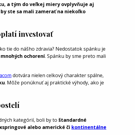
ku, a tým do veľkej miery ovplyvňuje aj
h by ste sa mali zamerať na niekoľko
oplatí investovať
ch ako tie do nášho zdravia? Nedostatok spánku je
k mnohých ochorení
. Spánku by sme preto mali
acom
dotvára nielen celkový charakter spálne,
ku
. Môže ponúknuť aj praktické výhody, ako je
ostelí
dných kategórií, boli by to
štandardné
xspringové alebo americké či
kontinentálne