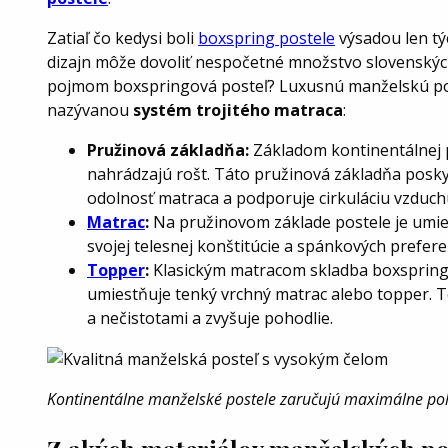
Zatiaľ čo kedysi boli
boxspring postele
výsadou len týc
dizajn môže dovoliť nespočetné množstvo slovenskýc
pojmom boxspringová posteľ? Luxusnú manželskú pos
nazývanou
systém trojitého matraca
:
Pružinová základňa:
Základom kontinentálnej p
nahrádzajú rošt. Táto pružinová základňa posky
odolnosť matraca a podporuje cirkuláciu vzduch
Matrac
:
Na pružinovom základe postele je umies
svojej telesnej konštitúcie a spánkových preferen
Topper
:
Klasickým matracom skladba boxspringo
umiestňuje tenký vrchný matrac alebo topper. 
a nečistotami a zvyšuje pohodlie.
Kontinentálne manželské postele zaručujú maximálne poh