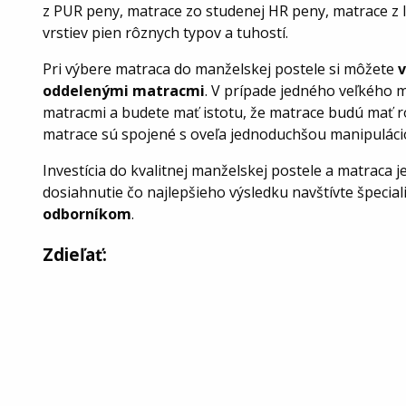
z PUR peny, matrace zo studenej HR peny, matrace z l
vrstiev pien rôznych typov a tuhostí.
Pri výbere matraca do manželskej postele si môžete
oddelenými matracmi
. V prípade jedného veľkého 
matracmi a budete mať istotu, že matrace budú mať r
matrace sú spojené s oveľa jednoduchšou manipulác
Investícia do kvalitnej manželskej postele a matraca j
dosiahnutie čo najlepšieho výsledku navštívte špecia
odborníkom
.
Zdieľať: