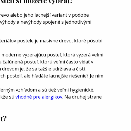
telí si môžete vybrať?
revo alebo jeho lacnejší variant v podobe
 výhody a nevýhody spojené s jednotlivými
eriálov postele je masívne drevo, ktoré pôsobí
 moderne vyzerajúcu posteľ, ktorá vyzerá veľmi
 čalúnená posteľ, ktorú veľmi často vídať v
revom je, že sa ťažšie udržiava a čistí.
h postelí, ale hľadáte lacnejšie riešenie? Je ním
erným vzhľadom a sú tiež veľmi hygienické,
akže sú
vhodné pre alergikov
. Na druhej strane
iť?