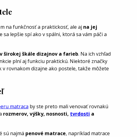
tele
m na funkčnosť a praktickosť, ale aj
na jej
e sa lepšie spí ako v spálni, ktorá sa vám páči a
v širokej škále dizajnov a farieb
. Na ich vzhľad
nkcie plní aj funkciu praktickú. Niektoré značky
ok v rovnakom dizajne ako postele, takže môžete
ľ
eru matraca
by ste preto mali venovať rovnakú
ľa
rozmerov, výšky, nosnosti,
tvrdosti
a
né sú najmä
penové matrace
, napríklad matrace