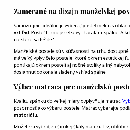
Zamerané na dizajn manželskej pos
Samozrejme, ideálne je vyberať posteľ nielen s ohľado
vzhľad
. Posteľ formuje celkový charakter spálne. A kd
na ktorú sa tešíte?
Manželské postele sú v súčasnosti na trhu dostupné
má veľký vplyv čelo postele, ktoré okrem estetickej fu
ponúkajú okrem postelí aj nočné stolíky a iný nábyt
dosiahnuť dokonale zladený vzhľad spálne.
Výber matraca pre manželskú poste
Kvalitu spánku do veľkej miery ovplyvňuje matrac.
Výb
pozornosť ako výberu postele. Matrac vyberajte pod
materiálu
.
Môžete si vybrať zo širokej škály materiálov, obľúbe