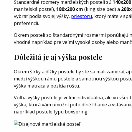
Štandardné rozmery manželských postelí sú
140x200
manželská posteľ),
180x200 cm
(king size bed) a
200x
vybrať podľa svojej výšky,
priestoru
, ktorý máte v spál
preferencií.
Okrem postelí so štandardnými rozmermi ponúkajú n
vhodné napríklad pre veľmi vysoké osoby alebo manželo
Dôležitá je aj výška postele
Okrem šírky a dĺžky postele by ste sa mali zamerať aj n
medzi výškou rámu postele a samotnou výškou postele.
výška matraca a pozícia roštu.
Voľba výšky postele je veľmi individuálna, ale vo všeo
výška, ktorá vám umožní pohodlné líhanie a vstávani
napríklad postele typu boxspring.