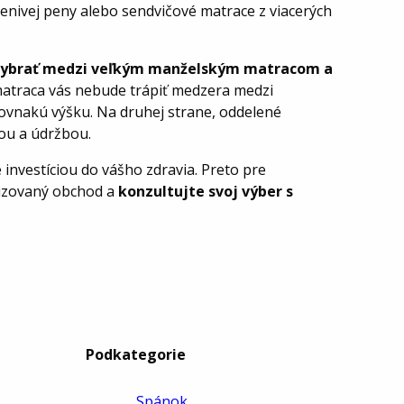
enivej peny alebo sendvičové matrace z viacerých
vybrať medzi veľkým manželským matracom a
matraca vás nebude trápiť medzera medzi
ovnakú výšku. Na druhej strane, oddelené
iou a údržbou.
e investíciou do vášho zdravia. Preto pre
lizovaný obchod a
konzultujte svoj výber s
Podkategorie
Spánok