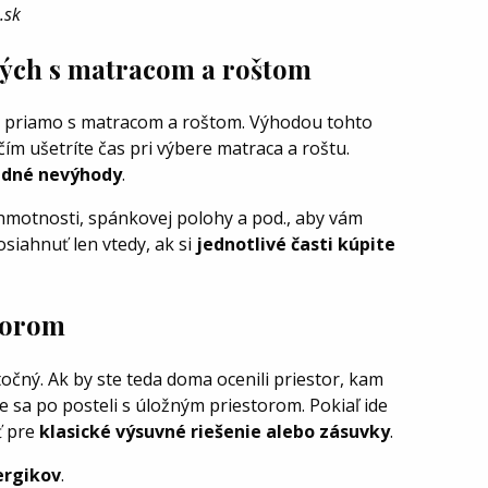
o.sk
ných s matracom a roštom
ú priamo s matracom a roštom. Výhodou tohto
ím ušetríte čas pri výbere matraca a roštu.
adné nevýhody
.
j hmotnosti, spánkovej polohy a pod., aby vám
siahnuť len vtedy, ak si
jednotlivé časti kúpite
torom
očný. Ak by ste teda doma ocenili priestor, kam
 sa po posteli s úložným priestorom. Pokiaľ ide
ť pre
klasické výsuvné riešenie alebo zásuvky
.
ergikov
.