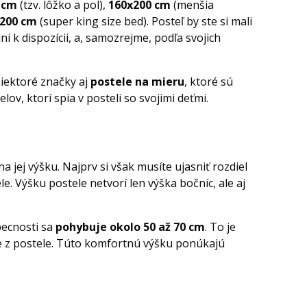
 cm
(tzv. lôžko a pol),
160x200 cm
(menšia
200 cm
(super king size bed). Posteľ by ste si mali
ni k dispozícii, a, samozrejme, podľa svojich
iektoré značky aj
postele na mieru
, ktoré sú
v, ktorí spia v posteli so svojimi deťmi.
a jej výšku. Najprv si však musíte ujasniť rozdiel
 Výšku postele netvorí len výška bočníc, ale aj
becnosti sa
pohybuje okolo 50 až 70 cm
. To je
e z postele. Túto komfortnú výšku ponúkajú