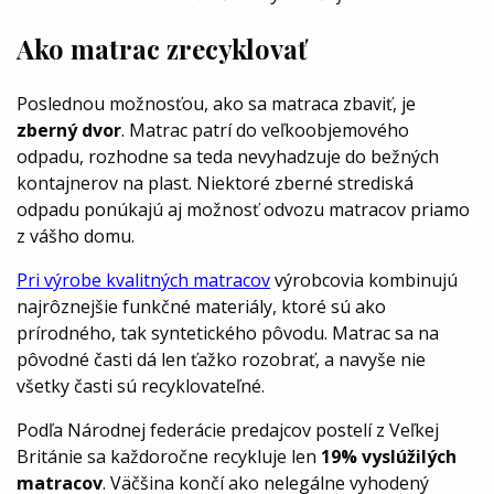
Ako matrac zrecyklovať
Poslednou možnosťou, ako sa matraca zbaviť, je
zberný dvor
. Matrac patrí do veľkoobjemového
odpadu, rozhodne sa teda nevyhadzuje do bežných
kontajnerov na plast. Niektoré zberné strediská
odpadu ponúkajú aj možnosť odvozu matracov priamo
z vášho domu.
Pri výrobe kvalitných matracov
výrobcovia kombinujú
najrôznejšie funkčné materiály, ktoré sú ako
prírodného, ​​tak syntetického pôvodu. Matrac sa na
pôvodné časti dá len ťažko rozobrať, a navyše nie
všetky časti sú recyklovateľné.
Podľa Národnej federácie predajcov postelí z Veľkej
Británie sa každoročne recykluje len
19% vyslúžilých
matracov
. Väčšina končí ako nelegálne vyhodený