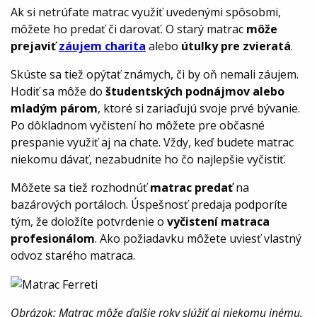
Ak si netrúfate matrac využiť uvedenými spôsobmi,
môžete ho predať či darovať. O starý matrac
môže
prejaviť
záujem charita
alebo
útulky pre zvieratá
.
Skúste sa tiež opýtať známych, či by oň nemali záujem.
Hodiť sa môže do
študentských podnájmov alebo
mladým párom
, ktoré si zariaďujú svoje prvé bývanie.
Po dôkladnom vyčistení ho môžete pre občasné
prespanie využiť aj na chate. Vždy, keď budete matrac
niekomu dávať, nezabudnite ho čo najlepšie vyčistiť.
Môžete sa tiež rozhodnúť
matrac predať
na
bazárových portáloch. Úspešnosť predaja podporíte
tým, že doložíte potvrdenie o
vyčistení matraca
profesionálom
. Ako požiadavku môžete uviesť vlastný
odvoz starého matraca.
Obrázok: Matrac môže ďalšie roky slúžiť aj niekomu inému.