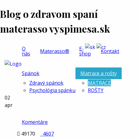
Blog o zdravom spaní
materasso vyspimesa.sk
O
E-
Materasso®
Kontakt
nás
shop
Spánok
Matrace a rošty
Zdravý spánok
MATRACE
Psychológia spánku
ROŠTY
02
apr
Komentáre

49170

4607