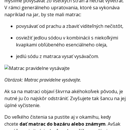
myslíme povysávať zo všetkých strán a nechať vyvetrať.
V rámci generálneho upratovania, ktoré sa vykonáva
napríklad na jar, by ste mali matrac:
povysávať od prachu a zbaviť viditeľných nečistôt,
osviežiť jedlou sódou v kombinácii s niekoľkými
kvapkami obľúbeného esenciálneho oleja,
jedlú sódu z matraca vysať vysávačom.
Obrázok: Matrac pravidelne vysávajte.
Ak sa na matraci objaví škvrna akéhokoľvek pôvodu, je
nutné ju čo najskôr odstrániť. Zvyšujete tak šancu na jej
úplné vyčistenie.
Do veľkého čistenia sa pustite aj v okamihu, kedy
chcete
dať matrac do bazáru alebo známym
. Avšak