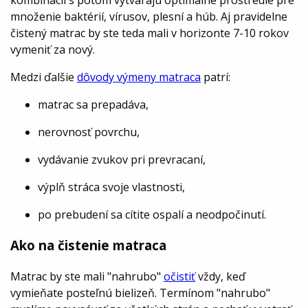
kombinácii s potom vytvárajú optimálne prostredie pre
množenie baktérií, vírusov, plesní a húb. Aj pravidelne
čistený matrac by ste teda mali v horizonte 7-10 rokov
vymeniť za nový.
Medzi ďalšie
dôvody výmeny matraca
patrí:
matrac sa prepadáva,
nerovnosť povrchu,
vydávanie zvukov pri prevracaní,
výplň stráca svoje vlastnosti,
po prebudení sa cítite ospalí a neodpočinutí.
Ako na čistenie matraca
Matrac by ste mali "nahrubo"
očistiť
vždy, keď
vymieňate posteľnú bielizeň. Termínom "nahrubo"