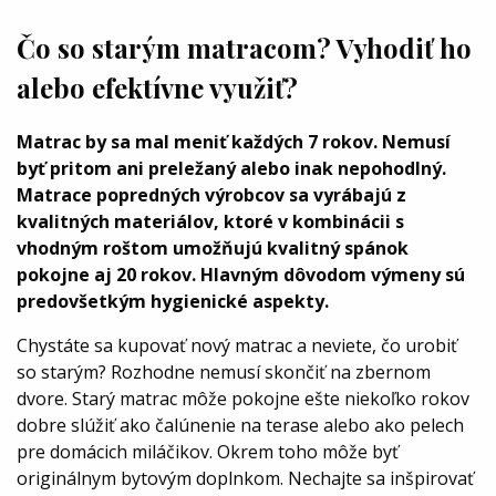
Čo so starým matracom? Vyhodiť ho
alebo efektívne využiť?
Matrac by sa mal meniť každých 7 rokov. Nemusí
byť pritom ani preležaný alebo inak nepohodlný.
Matrace popredných výrobcov sa vyrábajú z
kvalitných materiálov, ktoré v kombinácii s
vhodným roštom umožňujú kvalitný spánok
pokojne aj 20 rokov. Hlavným dôvodom výmeny sú
predovšetkým hygienické aspekty.
Chystáte sa kupovať nový matrac a neviete, čo urobiť
so starým? Rozhodne nemusí skončiť na zbernom
dvore. Starý matrac môže pokojne ešte niekoľko rokov
dobre slúžiť ako čalúnenie na terase alebo ako pelech
pre domácich miláčikov. Okrem toho môže byť
originálnym bytovým doplnkom. Nechajte sa inšpirovať