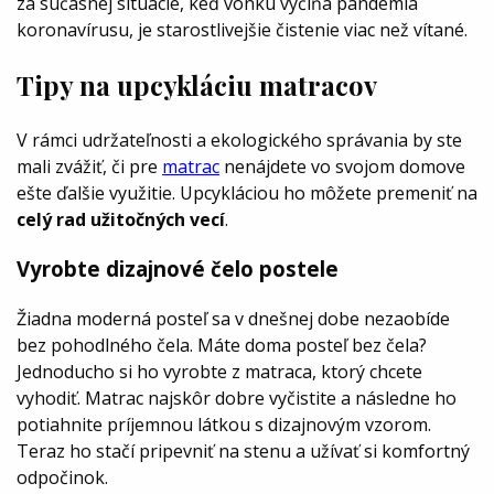
za súčasnej situácie, keď vonku vyčíňa pandémia
koronavírusu, je starostlivejšie čistenie viac než vítané.
Tipy na upcykláciu matracov
V rámci udržateľnosti a ekologického správania by ste
mali zvážiť, či pre
matrac
nenájdete vo svojom domove
ešte ďalšie využitie. Upcykláciou ho môžete premeniť na
celý rad užitočných vecí
.
Vyrobte dizajnové čelo postele
Žiadna moderná posteľ sa v dnešnej dobe nezaobíde
bez pohodlného čela. Máte doma posteľ bez čela?
Jednoducho si ho vyrobte z matraca, ktorý chcete
vyhodiť. Matrac najskôr dobre vyčistite a následne ho
potiahnite príjemnou látkou s dizajnovým vzorom.
Teraz ho stačí pripevniť na stenu a užívať si komfortný
odpočinok.