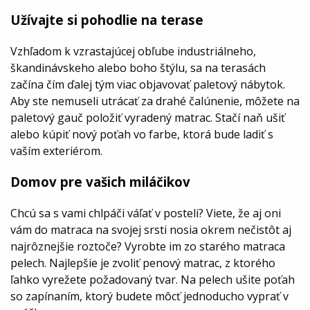
Užívajte si pohodlie na terase
Vzhľadom k vzrastajúcej obľube industriálneho,
škandinávskeho alebo boho štýlu, sa na terasách
začína čím ďalej tým viac objavovať paletový nábytok.
Aby ste nemuseli utrácať za drahé čalúnenie, môžete na
paletový gauč položiť vyradený matrac. Stačí naň ušiť
alebo kúpiť nový poťah vo farbe, ktorá bude ladiť s
vaším exteriérom.
Domov pre vašich miláčikov
Chcú sa s vami chlpáči váľať v posteli? Viete, že aj oni
vám do matraca na svojej srsti nosia okrem nečistôt aj
najrôznejšie roztoče? Vyrobte im zo starého matraca
pelech. Najlepšie je zvoliť penový matrac, z ktorého
ľahko vyrežete požadovaný tvar. Na pelech ušite poťah
so zapínaním, ktorý budete môcť jednoducho vyprať v