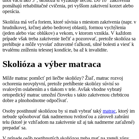
uhol väčší ako 5
, skolióza si vyžaduje liečbu. Do 10
zakrivenia
pomáhajú rehabilitačné cvičenia, pri vyššom zakrivení korzet alebo
operácia.
Skolióza má veľa foriem, ktoré súvisia s miestom zakrivenia (napr. v
hrudníkovej, krčnej alebo bedrovej oblasti), formou vychýlenia
(jeden alebo viac oblúkov) a vekom, v ktorom vznikla. V každom
prípade však treba zakrivenie liečiť a pozorovať, pretože skolióza sa
prehlbuje a môže vyvolať zdravotné ťažkosti, silné bolesti a viesť k
trvalému zníženiu telesnej kondície, ba až k invalidite.
Skolióza a výber matraca
Môže matrac pomôcť pri liečbe skoliózy? Žiaľ, matrac rozvoj
ochorenia neovplyvní, pretože prehĺbenie skoliózy súvisí so
svalovým oslabením a s tlakom v tele. Avšak vhodne vybratý
ortopedický matrac umožní človeku s takto zakrivenou chrbticou
dobre a plnohodnotne odpočívať.
Osoby postihnuté skoliózou by si mali vybrať taký
matrac
, ktorý im
nebude spôsobovať tlak nadmernou tvrdosťou a zároveň zabráni
telu (ktoré je vzhľadom na zakrivenie už aj tak nadmerne zaťažené)
prepadať sa.
V prípade osôb postihnutých skoliózou treba mať na zreteli zóny