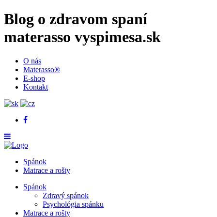
Blog o zdravom spaní
materasso vyspimesa.sk
O nás
Materasso®
E-shop
Kontakt
Spánok
Matrace a rošty
Spánok
Zdravý spánok
Psychológia spánku
Matrace a rošty