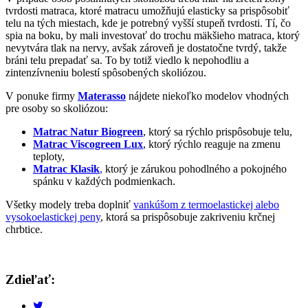
tvrdosti matraca, ktoré matracu umožňujú elasticky sa prispôsobiť
telu na tých miestach, kde je potrebný vyšší stupeň tvrdosti. Tí, čo
spia na boku, by mali investovať do trochu mäkšieho matraca, ktorý
nevytvára tlak na nervy, avšak zároveň je dostatočne tvrdý, takže
bráni telu prepadať sa. To by totiž viedlo k nepohodliu a
zintenzívneniu bolestí spôsobených skoliózou.
V ponuke firmy
Materasso
nájdete niekoľko modelov vhodných
pre osoby so skoliózou:
Matrac Natur Biogreen
, ktorý sa rýchlo prispôsobuje telu,
Matrac Viscogreen Lux
,
ktorý rýchlo reaguje na zmenu
teploty,
Matrac Klasik
,
ktorý je zárukou pohodlného a pokojného
spánku v každých podmienkach.
Všetky modely treba doplniť
vankúšom z termoelastickej alebo
vysokoelastickej peny
, ktorá sa prispôsobuje zakriveniu krčnej
chrbtice.
Zdieľať: