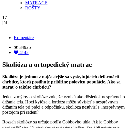
MATRACE
ROŠTY
17
júl
Komentáre

34925

4142
Skolióza a ortopedický matrac
Skolióza je jednou z najčastejšie sa vyskytujúcich deformácií
chrbtice, ktorá postihuje približne polovicu populácie. Ako sa
starať o takúto chrbticu?
Jeden z mýtov o skolióze znie, že vzniká ako dôsledok nesprávneho
držania tela. Hoci kyfóza a lordóza môžu súvisieť s nesprávnym
držaním tela pri práci a odpočinku, skolióza nesúvisí s „nesprávnym
postojom pri sedení“.
Rozsah skoliózy sa určuje podľa Cobbovho uhla. Ak je Cobbov
o
o